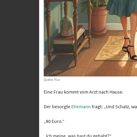
Quelle: Flux
Eine Frau kommt vom Arzt nach Hause.
Der besorgte
Ehemann
fragt: „Und Schatz, wa
„80 Euro.“
„Ich meine, was hast du gehabt?“