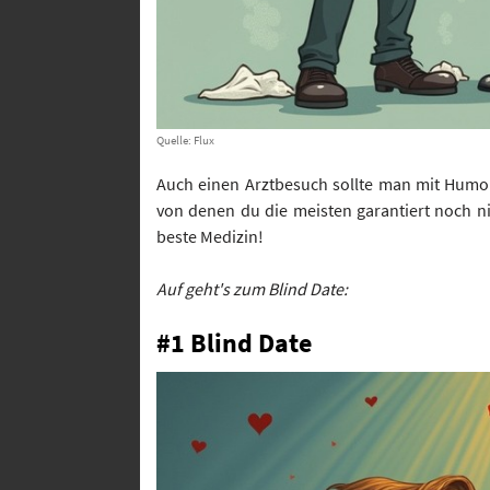
Quelle: Flux
Auch einen Arztbesuch sollte man mit Humo
von denen du die meisten garantiert noch ni
beste Medizin!
Auf geht's zum Blind Date:
#1 Blind Date