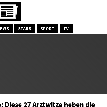
EWS
STARS
SPORT
TV
e: Diese 27 Arztwitze heben die